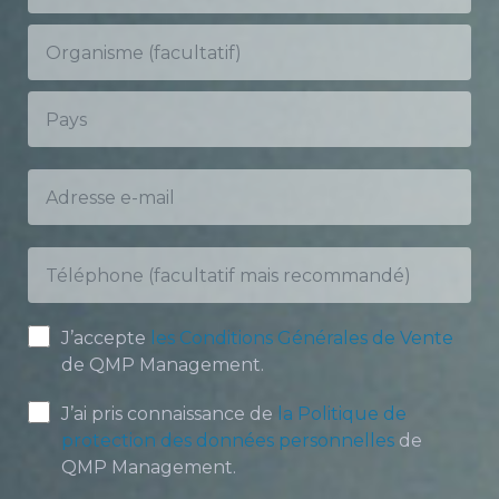
100
%
J’accepte
les Conditions Générales de Vente
de QMP Management.
J’ai pris connaissance de
la Politique de
protection des données personnelles
de
QMP Management.