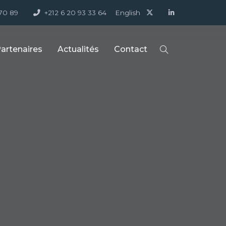
English
 70 89
+212 6 20 93 33 64
artenaires
Actualités
Contact