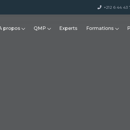
+212 6 44 43
A propos
QMP
Experts
Formations
P